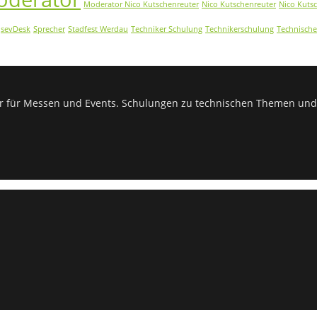
Moderator Nico Kutschenreuter
Nico Kutschenreuter
Nico Kuts
sevDesk
Sprecher
Stadfest Werdau
Techniker Schulung
Technikerschulung
Technische
or für Messen und Events. Schulungen zu technischen Themen und