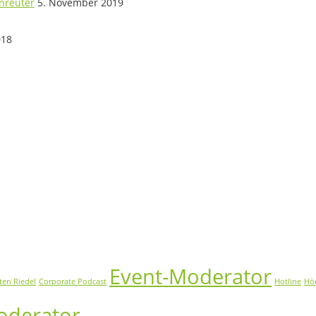
enreuter
5. November 2019
018
Event-Moderator
ten Riedel
Corporate Podcast
Hotline
Hö
oderator