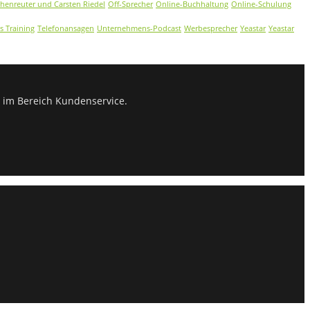
chenreuter und Carsten Riedel
Off-Sprecher
Online-Buchhaltung
Online-Schulung
s Training
Telefonansagen
Unternehmens-Podcast
Werbesprecher
Yeastar
Yeastar
 im Bereich Kundenservice.