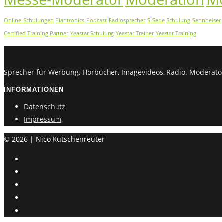
Online-Schulungen
Plantronics
Podcast
Radiosprecher
S-Serie
Schulung
Sennheiser
Certified Training Partner
Yeastar Schulung
Yeastar Trainer
Yeastar Training
Sprecher für Werbung, Hörbücher, Imagevideos, Radio. Moderat
INFORMATIONEN
Datenschutz
Impressum
© 2026 | Nico Kutschenreuter