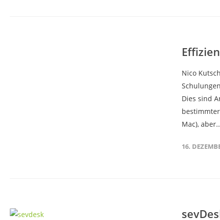
Effizie
Nico Kutsch
Schulungen
Dies sind 
bestimmter
Mac), aber.
16. DEZEMB
sevDesk