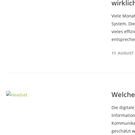
wirklic
Viele Monat
System. Die
vieles effiz
entspreche
17. AUGUST 
Welche 
Die digital
Information
Kommunikat
geschätzt w